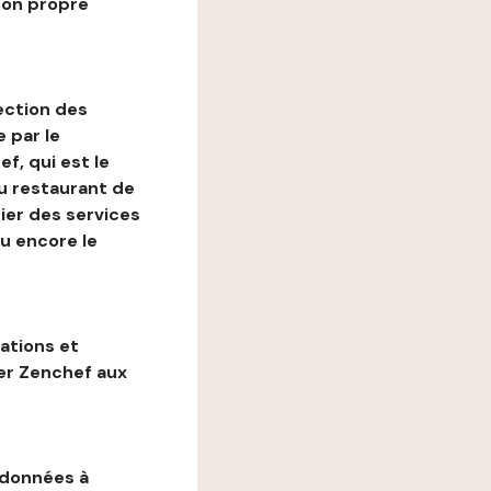
son propre
ection des
 par le
f, qui est le
au restaurant de
ier des services
ou encore le
gations et
ter Zenchef aux
 données à