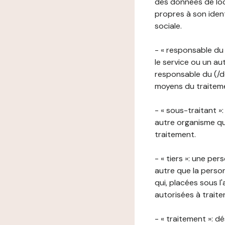
des données de loca
propres à son iden
sociale.
- « responsable du 
le service ou un au
responsable du (/de
moyens du traitemen
- « sous-traitant »
autre organisme qu
traitement.
- « tiers »: une pe
autre que la perso
qui, placées sous l
autorisées à traite
- « traitement »: 