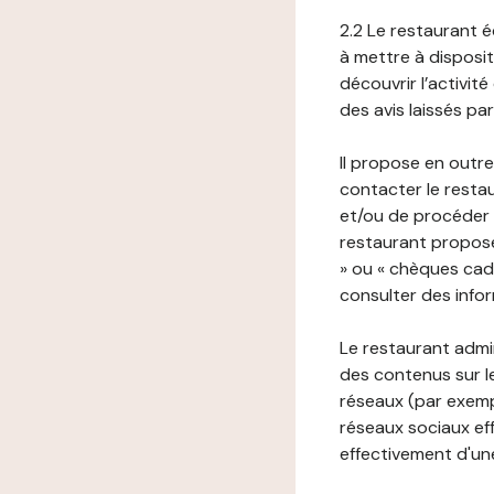
2.2 Le restaurant éd
à mettre à disposit
découvrir l’activit
des avis laissés pa
Il propose en outre
contacter le resta
et/ou de procéder 
restaurant propose
» ou « chèques cade
consulter des infor
Le restaurant admi
des contenus sur le
réseaux (par exemp
réseaux sociaux eff
effectivement d'une