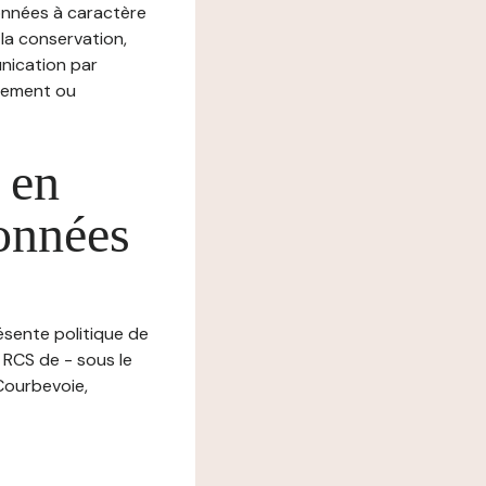
nnées à caractère
, la conservation,
munication par
chement ou
 en
données
résente politique de
 RCS de - sous le
Courbevoie,