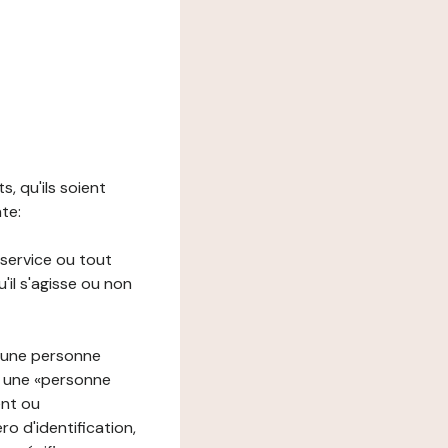
s, qu'ils soient
nte:
 service ou tout
il s'agisse ou non
à une personne
re une «personne
ent ou
o d'identification,