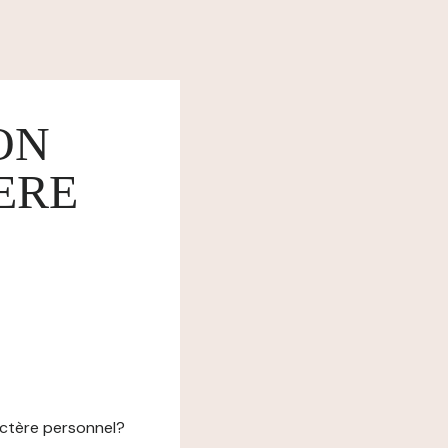
ON
ERE
actère personnel?