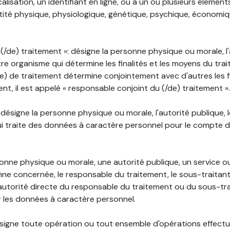
lisation, un identifiant en ligne, ou à un ou plusieurs élément
tité physique, physiologique, génétique, psychique, économiqu
(/de) traitement »: désigne la personne physique ou morale, l'
tre organisme qui détermine les finalités et les moyens du tra
) de traitement détermine conjointement avec d'autres les fin
t, il est appelé « responsable conjoint du (/de) traitement ».
: désigne la personne physique ou morale, l'autorité publique, 
i traite des données à caractère personnel pour le compte 
rsonne physique ou morale, une autorité publique, un service 
nne concernée, le responsable du traitement, le sous-traitan
'autorité directe du responsable du traitement ou du sous-tra
r les données à caractère personnel.
désigne toute opération ou tout ensemble d'opérations effectu