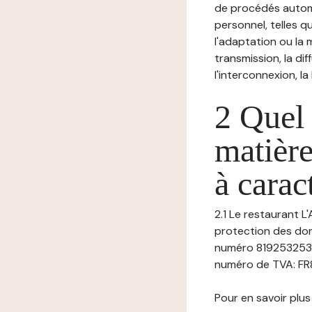
de procédés autom
personnel, telles qu
l'adaptation ou la m
transmission, la di
l'interconnexion, la
2 Quel 
matière
à carac
2.1 Le restaurant L
protection des donn
numéro 819253253 
numéro de TVA: FR80
Pour en savoir plus