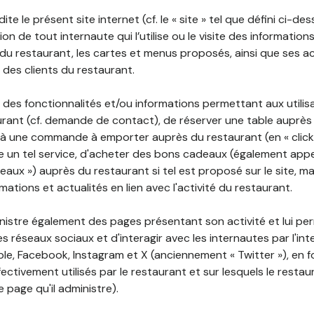
ite le présent site internet (cf. le « site » tel que défini ci-de
ion de tout internaute qui l’utilise ou le visite des informati
é du restaurant, les cartes et menus proposés, ainsi que ses a
r des clients du restaurant.
 des fonctionnalités et/ou informations permettant aux utilis
urant (cf. demande de contact), de réserver une table auprès
à une commande à emporter auprès du restaurant (en « click a
 un tel service, d'acheter des bons cadeaux (également appe
aux ») auprès du restaurant si tel est proposé sur le site, m
mations et actualités en lien avec l'activité du restaurant.
nistre également des pages présentant son activité et lui pe
s réseaux sociaux et d'interagir avec les internautes par l'in
le, Facebook, Instagram et X (anciennement « Twitter »), en 
ectivement utilisés par le restaurant et sur lesquels le resta
 page qu'il administre).