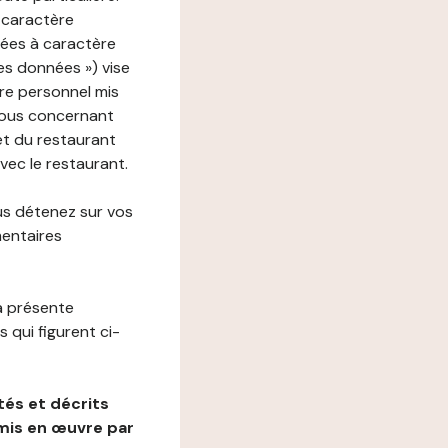
 caractère
nées à caractère
des données ») vise
re personnel mis
vous concernant
net du restaurant
avec le restaurant.
us détenez sur vos
mentaires
a présente
 qui figurent ci-
és et décrits
mis en œuvre par