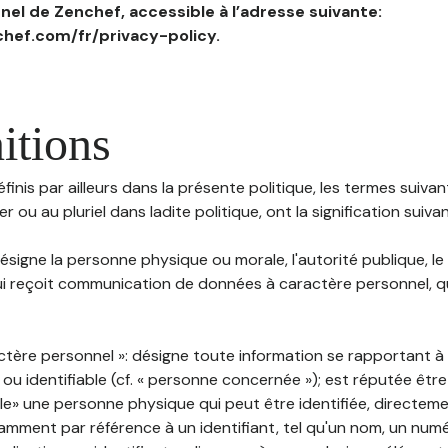
el de Zenchef, accessible à l’adresse suivante:
hef.com/fr/privacy-policy.
itions
inis par ailleurs dans la présente politique, les termes suivant
r ou au pluriel dans ladite politique, ont la signification suiva
 désigne la personne physique ou morale, l'autorité publique, le
i reçoit communication de données à caractère personnel, qu'
ctère personnel »: désigne toute information se rapportant 
 ou identifiable (cf. « personne concernée »); est réputée êt
ble» une personne physique qui peut être identifiée, directem
mment par référence à un identifiant, tel qu'un nom, un numér