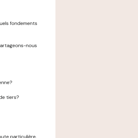
 quels fondements
 partageons-nous
éenne?
de tiers?
te particulière.