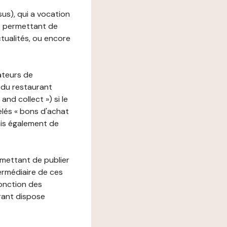
ssus), qui a vocation
ons permettant de
ctualités, ou encore
ateurs de
 du restaurant
nd collect ») si le
lés « bons d'achat
ais également de
rmettant de publier
termédiaire de ces
fonction des
urant dispose