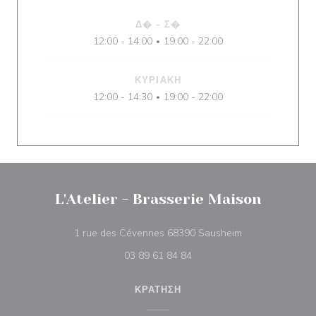
Δ�
-
Σ�
12:00 - 14:00
19:00 - 22:00
•
ΚΥΡΙΑΚΉ
12:00 - 14:30
19:00 - 22:00
•
L'Atelier - Brasserie Maison
((ανοίγει σε νέο
1 rue des Cévennes 68390 Sausheim
03 89 61 84 84
ΚΡΆΤΗΣΗ