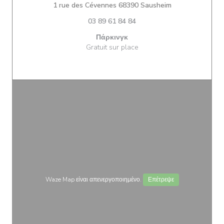
((ανοίγει σε ν
1 rue des Cévennes 68390 Sausheim
03 89 61 84 84
Πάρκινγκ
Gratuit sur place
Waze Map είναι απενεργοποιημένο.
Επέτρεψε