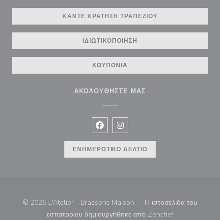
ΚΆΝΤΕ ΚΡΆΤΗΣΗ ΤΡΑΠΕΖΙΟΎ
ΙΔΙΩΤΙΚΟΠΟΊΗΣΗ
ΚΟΥΠΌΝΙΑ
ΑΚΟΛΟΥΘΉΣΤΕ ΜΑΣ
Facebook ((ανοίγει σε νέο παράθυρ
Instagram ((ανοίγει σε νέο π
ΕΝΗΜΕΡΩΤΙΚΌ ΔΕΛΤΊΟ
© 2026 L'Atelier - Brasserie Maison — Η ιστοσελίδα του
((ανοίγει σε νέ
εστιατορίου δημιουργήθηκε από
Zenchef