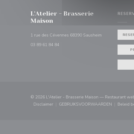
L'Atelier - Brasserie
RESER
Maison
((opent in een ni
1 rue des Cévennes 68390 Sausheim
RESE
03 89 61 84 84
P
© 2026 L'Atelier - Brasserie Maison — Restaurant we
Disclaimer
GEBRUIKSVOORWAARDEN
Beleid 
((opent in een nieuw venster))
((opent in een nieuw ven