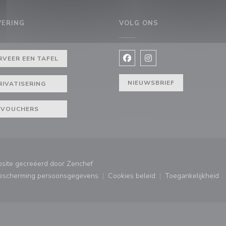
VERING
VOLG ONS
euw venster))
RVEER EEN TAFEL
Facebook ((opent in een nie
Instagram ((opent in e
NIEUWSBRIEF
RIVATISERING
VOUCHERS
((opent in een nieuw venster))
bsite gecreëerd door
Zenchef
bescherming persoonsgegevens
Cookies beleid
Toegankelijkheid
ster))
((opent in een nieuw venster))
((opent in een nieuw venster
((opent in