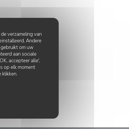
2H00 TOT 14H30
t de verzameling van
eïnstalleerd. Andere
 gebruikt om uw
lateerd aan sociale
K, accepteer alle',
zes op elk moment
 klikken.