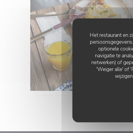
Het restaurant en z
persoonsgegevens. '
optionele cook
navigatie te analy
netwerken) of gepe
'Weiger alle' of
wijzigen