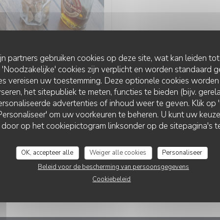
ELKE ZONDAG VAN 1
ijn partners gebruiken cookies op deze site, wat kan leiden to
BRUNCH
Noodzakelijke' cookies zijn verplicht en worden standaard g
ies vereisen uw toestemming. Deze optionele cookies worden
seren, het sitepubliek te meten, functies te bieden (bijv. gere
rsonaliseerde advertenties of inhoud weer te geven. Klik op 'O
 'Personaliseer' om uw voorkeuren te beheren. U kunt uw keu
L'ATELIER - BRASSERIE MAISON
 door op het cookiepictogram linksonder op de sitepagina's te
PRIJS —
€25.00
OK, accepteer alle
Weiger alle cookies
Personaliseer
Beleid voor de bescherming van persoonsgegevens
Cookiebeleid