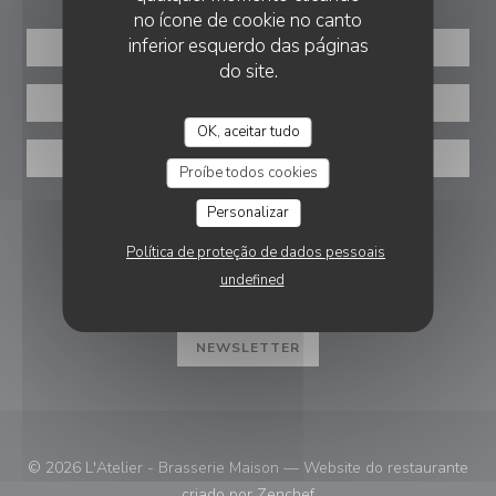
no ícone de cookie no canto
inferior esquerdo das páginas
RESERVAR UMA MESA
do site.
PRIVATIZAÇÃO
OK, aceitar tudo
VOUCHERS
Proíbe todos cookies
Personalizar
SIGA-NOS
Política de proteção de dados pessoais
undefined
Facebook ((abre numa nova janela))
Instagram ((abre numa nova ja
NEWSLETTER
© 2026 L'Atelier - Brasserie Maison — Website do restaurante
((abre numa nova janela))
criado por
Zenchef