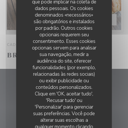
que pode implicar na coleta de
dados pessoais. Os cookies
denominados «necessários»
AVALIAR —
€25.00
são obrigatórios e instalados
por padrão. Outros cookies
opcionais requerem seu
consentimento. Esses cookies
CADA DOMINGO DO 12H00 NO 14H30
opcionais servem para analisar
sua navegação, medir a
BRUNCH
audiência do site, oferecer
funcionalidades (por exemplo,
relacionadas às redes sociais)
ou exibir publicidade ou
L'Atelier - Brasserie Maison
conteúdos personalizados.
L'ATELIER - BRASSERIE MAISON
Clique em 'OK, aceitar tudo',
((abre numa nova
1 rue des Cévennes 68390 Sausheim
'Recusar tudo' ou
'Personalizar' para gerenciar
03 89 61 84 84
suas preferências. Você pode
alterar suas escolhas a
RESERVA
qualquer momento clicando